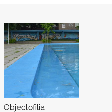
n
t
Objectofilia